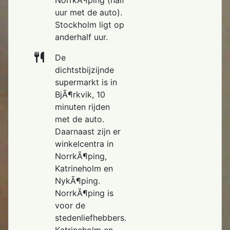
uur met de auto).
Stockholm ligt op
anderhalf uur.
De
dichtstbijzijnde
supermarkt is in
BjÃ¶rkvik, 10
minuten rijden
met de auto.
Daarnaast zijn er
winkelcentra in
NorrkÃ¶ping,
Katrineholm en
NykÃ¶ping.
NorrkÃ¶ping is
voor de
stedenliefhebbers.
Katrineholm en