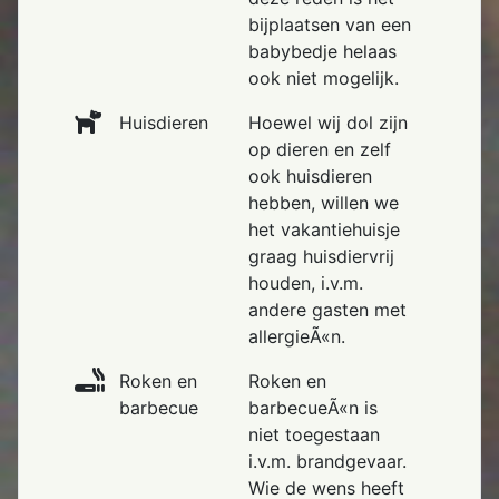
bijplaatsen van een
babybedje helaas
ook niet mogelijk.
Huisdieren
Hoewel wij dol zijn
op dieren en zelf
ook huisdieren
hebben, willen we
het vakantiehuisje
graag huisdiervrij
houden, i.v.m.
andere gasten met
allergieÃ«n.
Roken en
Roken en
barbecue
barbecueÃ«n is
niet toegestaan
i.v.m. brandgevaar.
Wie de wens heeft