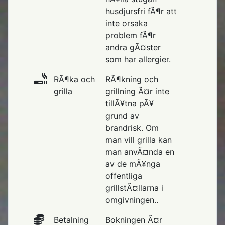
husdjursfri fÃ¶r att
inte orsaka
problem fÃ¶r
andra gÃ¤ster
som har allergier.
RÃ¶ka och
RÃ¶kning och
grilla
grillning Ã¤r inte
tillÃ¥tna pÃ¥
grund av
brandrisk. Om
man vill grilla kan
man anvÃ¤nda en
av de mÃ¥nga
offentliga
grillstÃ¤llarna i
omgivningen..
Betalning
Bokningen Ã¤r