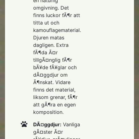
en naturlig
omgivning. Det
finns luckor fÃ¶r att
titta ut och
kamouflagematerial.
Djuren matas
dagligen. Extra
fÃ¶da Ã¤r
tillgÃ¤nglig fÃ¶r
bÃ¥de fÃ¥glar och
dÃ¤ggdjur om
Ã¶nskat. Vidare
finns det material,
liksom grenar, fÃ¶r
att gÃ¶ra en egen
komposition.
DÃ¤ggdjur:
Vanliga
gÃ¤ster Ã¤r