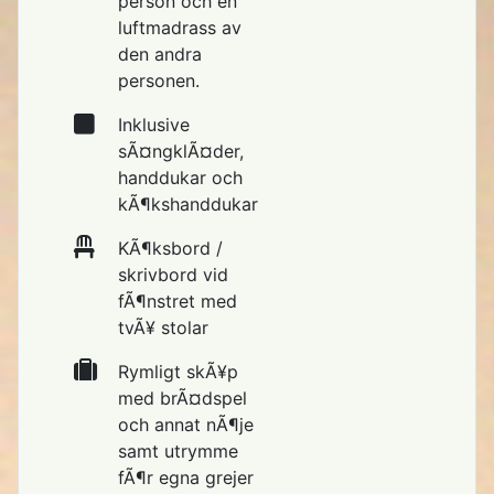
person och en
luftmadrass av
den andra
personen.
Inklusive
sÃ¤ngklÃ¤der,
handdukar och
kÃ¶kshanddukar
KÃ¶ksbord /
skrivbord vid
fÃ¶nstret med
tvÃ¥ stolar
Rymligt skÃ¥p
med brÃ¤dspel
och annat nÃ¶je
samt utrymme
fÃ¶r egna grejer