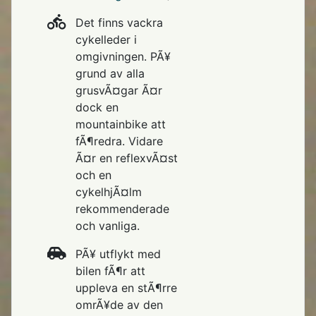
Det finns vackra
cykelleder i
omgivningen. PÃ¥
grund av alla
grusvÃ¤gar Ã¤r
dock en
mountainbike att
fÃ¶redra. Vidare
Ã¤r en reflexvÃ¤st
och en
cykelhjÃ¤lm
rekommenderade
och vanliga.
PÃ¥ utflykt med
bilen fÃ¶r att
uppleva en stÃ¶rre
omrÃ¥de av den