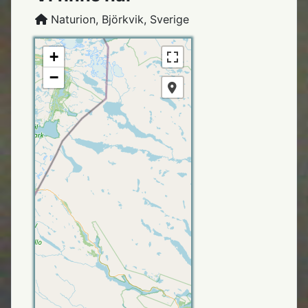
Naturion, Björkvik, Sverige
+
−