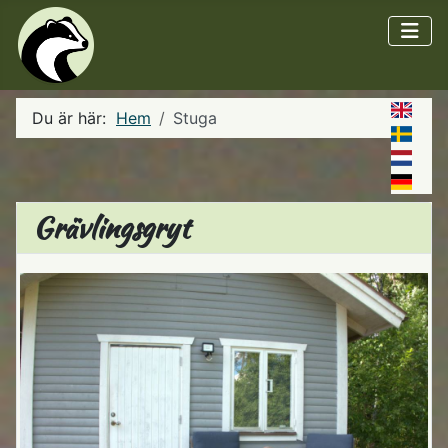
Du är här:
Hem
Stuga
Grävlingsgryt