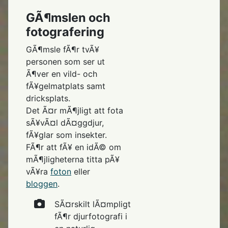
GÃ¶mslen och
fotografering
GÃ¶msle fÃ¶r tvÃ¥
personen som ser ut
Ã¶ver en vild- och
fÃ¥gelmatplats samt
dricksplats.
Det Ã¤r mÃ¶jligt att fota
sÃ¥vÃ¤l dÃ¤ggdjur,
fÃ¥glar som insekter.
FÃ¶r att fÃ¥ en idÃ© om
mÃ¶jligheterna titta pÃ¥
vÃ¥ra
foton
eller
bloggen
.
SÃ¤rskilt lÃ¤mpligt
fÃ¶r djurfotografi i