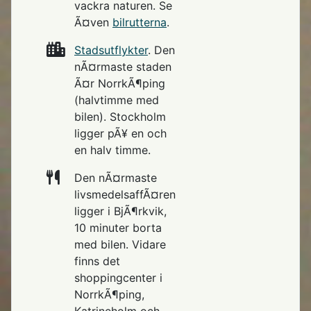
vackra naturen. Se
Ã¤ven
bilrutterna
.
Stadsutflykter
. Den
nÃ¤rmaste staden
Ã¤r NorrkÃ¶ping
(halvtimme med
bilen). Stockholm
ligger pÃ¥ en och
en halv timme.
Den nÃ¤rmaste
livsmedelsaffÃ¤ren
ligger i BjÃ¶rkvik,
10 minuter borta
med bilen. Vidare
finns det
shoppingcenter i
NorrkÃ¶ping,
Katrineholm och