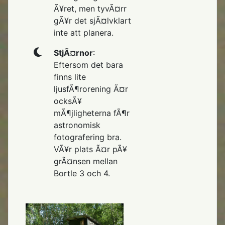
Ã¥ret, men tyvÃ¤rr
gÃ¥r det sjÃ¤lvklart
inte att planera.
StjÃ¤rnor
:
Eftersom det bara
finns lite
ljusfÃ¶rorening Ã¤r
ocksÃ¥
mÃ¶jligheterna fÃ¶r
astronomisk
fotografering bra.
VÃ¥r plats Ã¤r pÃ¥
grÃ¤nsen mellan
Bortle 3 och 4.