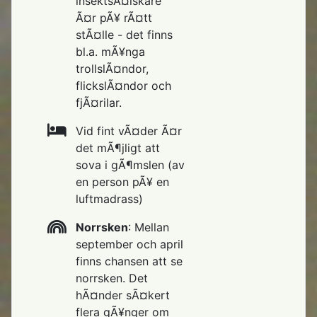
insektsÃ¤lskare
Ã¤r pÃ¥ rÃ¤tt
stÃ¤lle - det finns
bl.a. mÃ¥nga
trollslÃ¤ndor,
flickslÃ¤ndor och
fjÃ¤rilar.
Vid fint vÃ¤der Ã¤r
det mÃ¶jligt att
sova i gÃ¶mslen (av
en person pÃ¥ en
luftmadrass)
Norrsken
: Mellan
september och april
finns chansen att se
norrsken. Det
hÃ¤nder sÃ¤kert
flera gÃ¥nger om