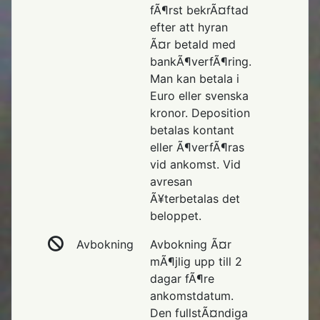
fÃ¶rst bekrÃ¤ftad
efter att hyran
Ã¤r betald med
bankÃ¶verfÃ¶ring.
Man kan betala i
Euro eller svenska
kronor. Deposition
betalas kontant
eller Ã¶verfÃ¶ras
vid ankomst. Vid
avresan
Ã¥terbetalas det
beloppet.
Avbokning
Avbokning Ã¤r
mÃ¶jlig upp till 2
dagar fÃ¶re
ankomstdatum.
Den fullstÃ¤ndiga