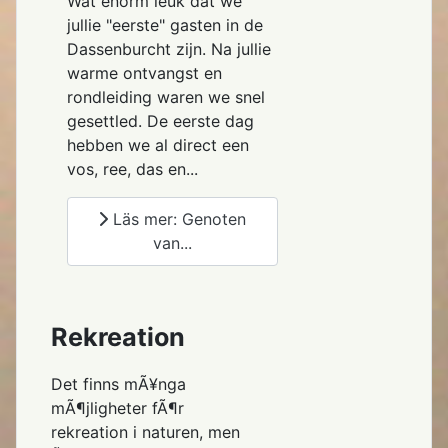
Wat enorm leuk dat we
jullie "eerste" gasten in de
Dassenburcht zijn. Na jullie
warme ontvangst en
rondleiding waren we snel
gesettled. De eerste dag
hebben we al direct een
vos, ree, das en...
Läs mer: Genoten
van...
Rekreation
Det finns mÃ¥nga
mÃ¶jligheter fÃ¶r
rekreation i naturen, men