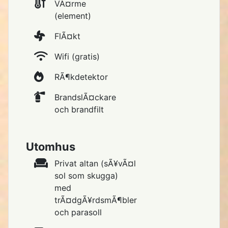
VÃ¤rme
(element)
FlÃ¤kt
Wifi (gratis)
RÃ¶kdetektor
BrandslÃ¤ckare
och brandfilt
Utomhus
Privat altan (sÃ¥vÃ¤l
sol som skugga)
med
trÃ¤dgÃ¥rdsmÃ¶bler
och parasoll