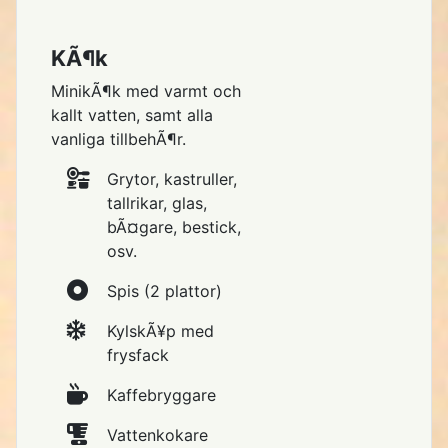
KÃ¶k
MinikÃ¶k med varmt och
kallt vatten, samt alla
vanliga tillbehÃ¶r.
Grytor, kastruller,
tallrikar, glas,
bÃ¤gare, bestick,
osv.
Spis (2 plattor)
KylskÃ¥p med
frysfack
Kaffebryggare
Vattenkokare