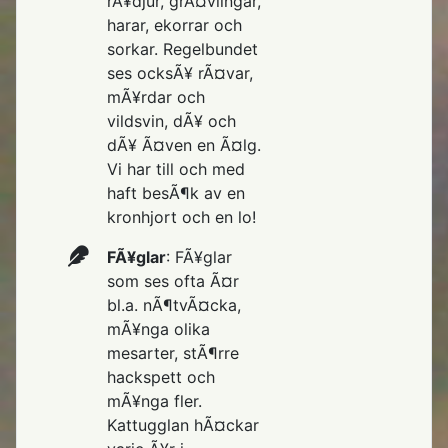
rÃ¥djur, grÃ¤vlingar,
harar, ekorrar och
sorkar. Regelbundet
ses ocksÃ¥ rÃ¤var,
mÃ¥rdar och
vildsvin, dÃ¥ och
dÃ¥ Ã¤ven en Ã¤lg.
Vi har till och med
haft besÃ¶k av en
kronhjort och en lo!
FÃ¥glar
: FÃ¥glar
som ses ofta Ã¤r
bl.a. nÃ¶tvÃ¤cka,
mÃ¥nga olika
mesarter, stÃ¶rre
hackspett och
mÃ¥nga fler.
Kattugglan hÃ¤ckar