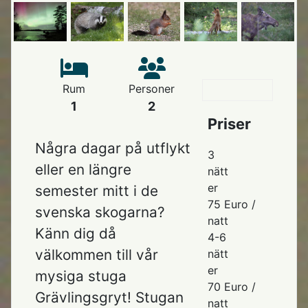
Rum
Personer
1
2
Priser
Några dagar på utflykt
3
eller en längre
nätt
er
semester mitt i de
75 Euro /
svenska skogarna?
natt
Känn dig då
4-6
välkommen till vår
nätt
er
mysiga stuga
70 Euro /
Grävlingsgryt! Stugan
natt