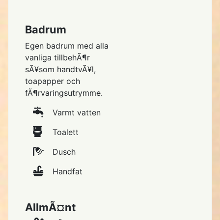
Badrum
Egen badrum med alla
vanliga tillbehÃ¶r
sÃ¥som handtvÃ¥l,
toapapper och
fÃ¶rvaringsutrymme.
Varmt vatten
Toalett
Dusch
Handfat
AllmÃ¤nt