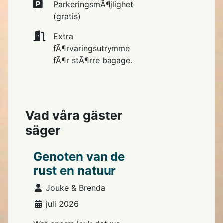
ParkeringsmÃ¶jlighet
(gratis)
Extra
fÃ¶rvaringsutrymme
fÃ¶r stÃ¶rre bagage.
Vad våra gäster
säger
Genoten van de
rust en natuur
Uppgifter
Jouke & Brenda
juli 2026