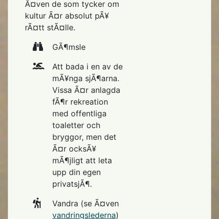
Ã¤ven de som tycker om
kultur Ã¤r absolut pÃ¥
rÃ¤tt stÃ¤lle.
GÃ¶msle
Att bada i en av de
mÃ¥nga sjÃ¶arna.
Vissa Ã¤r anlagda
fÃ¶r rekreation
med offentliga
toaletter och
bryggor, men det
Ã¤r ocksÃ¥
mÃ¶jligt att leta
upp din egen
privatsjÃ¶.
Vandra (se Ã¤ven
vandringslederna
)