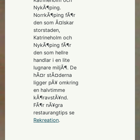
NykÃ¶ping.
NorrkÃ¶ping fÃ¶r
den som Ã¤lskar
storstaden,
Katrineholm och
NykÃ¶ping fÃ¶r
den som hellre
handlar i en lite
lugnare miljÃ¶. De
hÃ¤r stÃ¤derna
ligger pÃ¥ omkring
en halvtimme
kÃ¶ravstÃ¥nd.
FÃ¶r nÃ¥gra
restaurangtips se
Rekreation
.