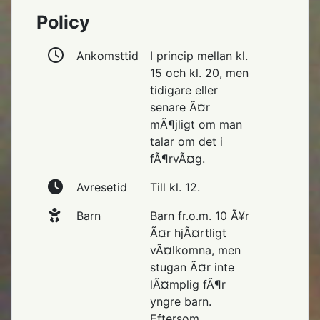
Policy
Ankomsttid
I princip mellan kl.
15 och kl. 20, men
tidigare eller
senare Ã¤r
mÃ¶jligt om man
talar om det i
fÃ¶rvÃ¤g.
Avresetid
Till kl. 12.
Barn
Barn fr.o.m. 10 Ã¥r
Ã¤r hjÃ¤rtligt
vÃ¤lkomna, men
stugan Ã¤r inte
lÃ¤mplig fÃ¶r
yngre barn.
Eftersom