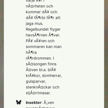
varje Ã¥r i
nÃ¤rheten och
kommer dÃ¥ och
dÃ¥ fÃ¶rbi fÃ¶r att
jaga mus.
Regelbundet flyger
havsÃ¶rnen Ã¶ver.
PÃ¥ vÃ¥ren och
sommaren kan man
hÃ¶ra
rÃ¶rdrommen. I
sÃ¤songen finns
Ã¤ven bl.a. blÃ¥
krÃ¥kor, domherrar,
gulsparvar,
stenknÃ¤ckar och
stjÃ¤rtmesar.
Insekter
: Ã„ven