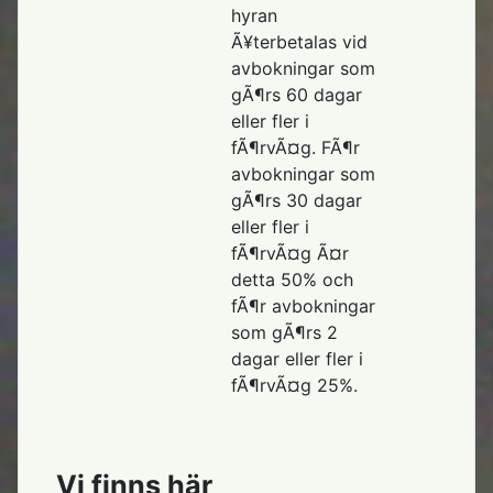
hyran
Ã¥terbetalas vid
avbokningar som
gÃ¶rs 60 dagar
eller fler i
fÃ¶rvÃ¤g. FÃ¶r
avbokningar som
gÃ¶rs 30 dagar
eller fler i
fÃ¶rvÃ¤g Ã¤r
detta 50% och
fÃ¶r avbokningar
som gÃ¶rs 2
dagar eller fler i
fÃ¶rvÃ¤g 25%.
Vi finns här