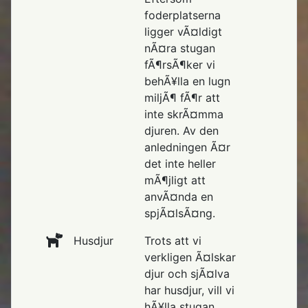
foderplatserna
ligger vÃ¤ldigt
nÃ¤ra stugan
fÃ¶rsÃ¶ker vi
behÃ¥lla en lugn
miljÃ¶ fÃ¶r att
inte skrÃ¤mma
djuren. Av den
anledningen Ã¤r
det inte heller
mÃ¶jligt att
anvÃ¤nda en
spjÃ¤lsÃ¤ng.
Husdjur
Trots att vi
verkligen Ã¤lskar
djur och sjÃ¤lva
har husdjur, vill vi
hÃ¥lla stugan