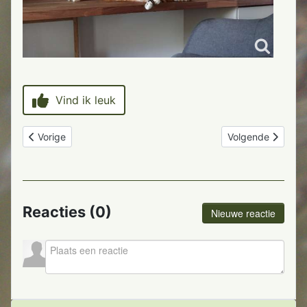
Vind ik leuk
Vorig artikel: Kastje in elkaar zetten
Volgende artikel: 
Vorige
Volgende
Reacties (
0
)
Nieuwe reactie