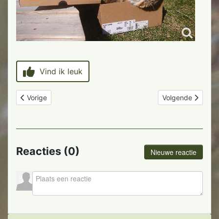
Vind ik leuk
Vorig artikel: Brrrrr koud
Volgende artikel: 
Vorige
Volgende
Reacties (
0
)
Nieuwe reactie